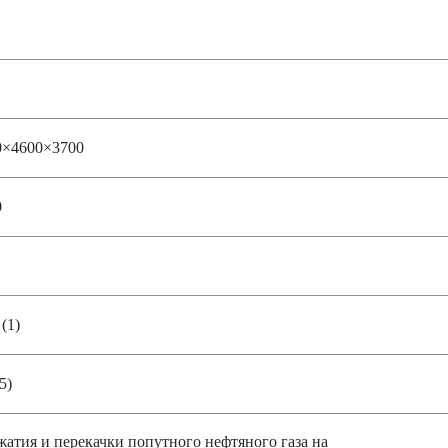
0×4600×3700
0
 (1)
5)
жатия и перекачки попутного нефтяного газа на