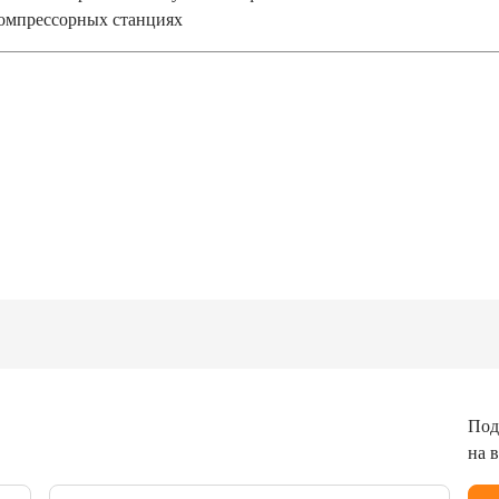
компрессорных станциях
Под
на 