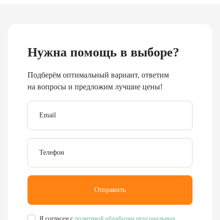
Буровое, обогатительное, сортировочное и компрессорное
оборудование
8 (351) 355-77-44
Заказать звонок
456304, Челябинская область,
г. Миасс, ул. Калинина, д. 13
rudgor@bk.ru
Запчасти
Станков СБШ