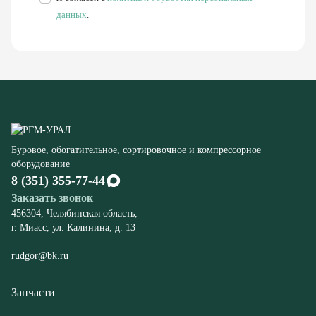
К экскаваторам ЭКГ
Компрессорного оборудования
Конвейеров
Дробилок
Шахтного оборудования
Оборудование
Буровые станки СБШ
Дробилки
Грохоты
Питатели
Конвейеры