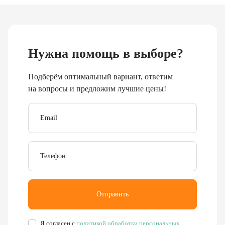
Буровое, обогатительное, сортировочное и компрессорное
оборудование
8 (351) 355-77-44
Заказать звонок
456304, Челябинская область,
г. Миасс, ул. Калинина, д. 13
rudgor@bk.ru
Запчасти
Станков СБШ