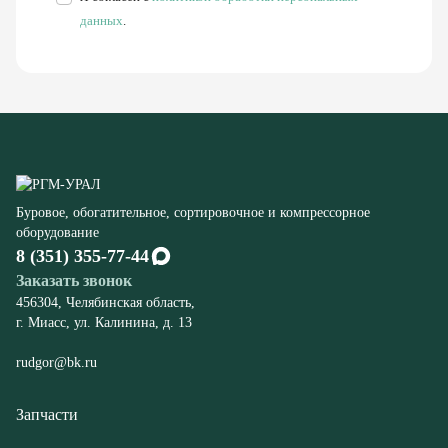
К экскаваторам ЭКГ
Компрессорного оборудования
Конвейеров
Дробилок
Шахтного оборудования
Оборудование
Буровые станки СБШ
Дробилки
Грохоты
Питатели
Конвейеры