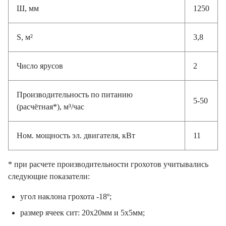
Ш, мм
1250
S, м²
3,8
Число ярусов
2
Производительность по питанию
5-50
(расчётная*), м³/час
Ном. мощность эл. двигателя, кВт
11
* при расчете производительности грохотов учитывались
следующие показатели:
угол наклона грохота -18º;
размер ячеек сит: 20х20мм и 5х5мм;
исходный материал – гравийно-песчаная смесь;