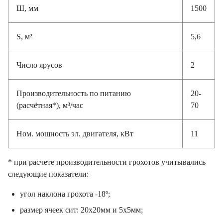
Ш, мм
1500
S, м²
5,6
Число ярусов
2
Производительность по питанию
20-
(расчётная*), м³/час
70
Ном. мощность эл. двигателя, кВт
11
* при расчете производительности грохотов учитывались
следующие показатели:
угол наклона грохота -18º;
размер ячеек сит: 20х20мм и 5х5мм;
исходный материал – гравийно-песчаная смесь;