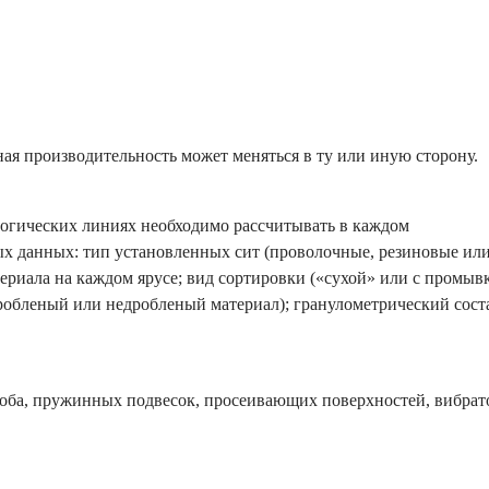
я производительность может меняться в ту или иную сторону.
огических линиях необходимо рассчитывать в каждом
х данных: тип установленных сит (проволочные, резиновые ил
ериала на каждом ярусе; вид сортировки («сухой» или с промывк
робленый или недробленый материал); гранулометрический сост
роба, пружинных подвесок, просеивающих поверхностей, вибрат