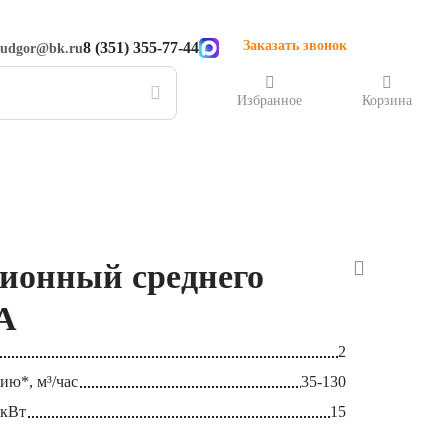
Заказать звонок
8 (351) 355-77-44
rudgor@bk.ru
Избранное
Корзина
ционный среднего
А
2
ию*, м³/час
35-130
 кВт
15