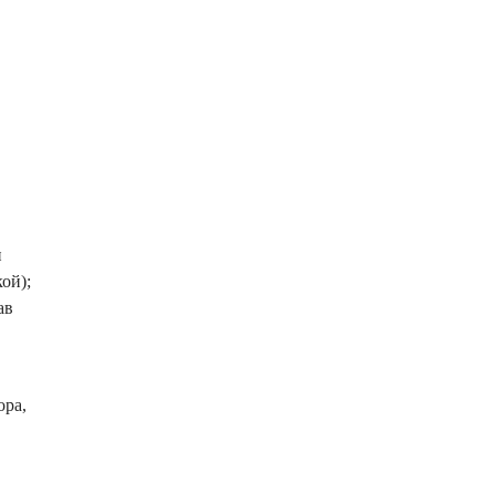
и
ой);
ав
ора,