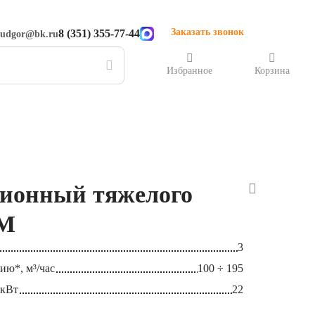
Заказать звонок
8 (351) 355-77-44
rudgor@bk.ru
Избранное
Корзина
ционный тяжелого
3М
3
ию*, м³/час
100 ÷ 195
 кВт
22