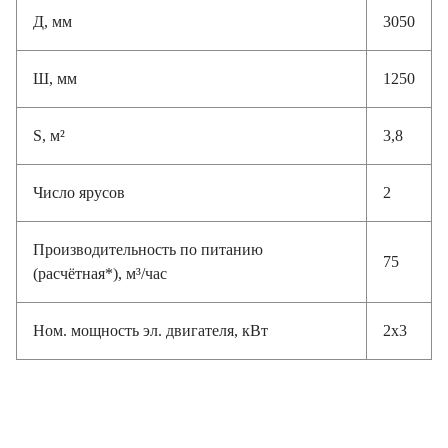
Д, мм
3050
Ш, мм
1250
S, м²
3,8
Число ярусов
2
Производительность по питанию
75
(расчётная*), м³/час
Ном. мощность эл. двигателя, кВт
2х3