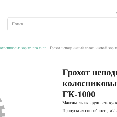
олосниковые корытного типа
Грохот неподвижный колосниковый коры
Грохот непо
колосниковы
ГК-1000
Максимальная крупность куск
Пропускная способность, м³/ч