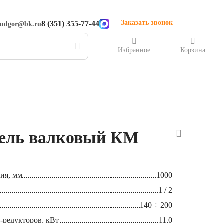
Заказать звонок
8 (351) 355-77-44
rudgor@bk.ru
Избранное
Корзина
тель валковый КМ
ния, мм
1000
1 / 2
140 ÷ 200
-редукторов, кВт
11,0