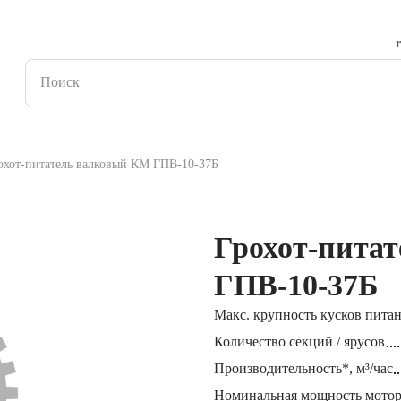
охот-питатель валковый КМ ГПВ-10-37Б
Грохот-пита
ГПВ-10-37Б
Макс. крупность кусков пита
Количество секций / ярусов
Производительность*, м³/час
Номинальная мощность мотор