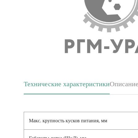
Технические характеристики
Описани
(активная вкладка)
Макс. крупность кусков питания, мм
Габариты лотка (Ш×Д), мм