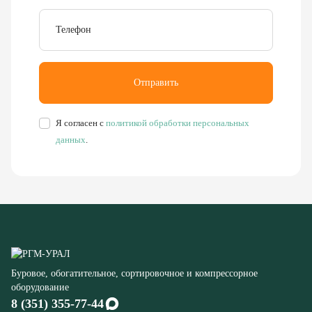
Я согласен с
политикой обработки персональных
данных
.
Буровое, обогатительное, сортировочное и компрессорное
оборудование
8 (351) 355-77-44
Заказать звонок
456304, Челябинская область,
г. Миасс, ул. Калинина, д. 13
rudgor@bk.ru