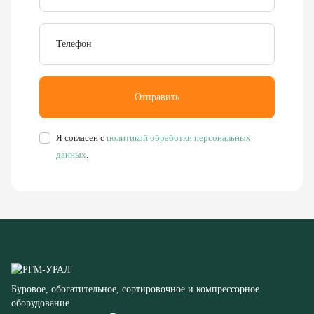
Отправить
Я согласен с
политикой обработки персональных
данных
.
Буровое, обогатительное, сортировочное и компрессорное
оборудование
8 (351) 355-77-44
Заказать звонок
456304, Челябинская область,
г. Миасс, ул. Калинина, д. 13
rudgor@bk.ru