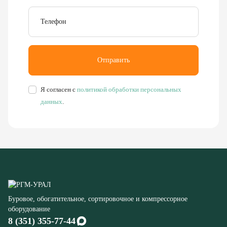
Я согласен с
политикой обработки персональных
данных
.
Буровое, обогатительное, сортировочное и компрессорное
оборудование
8 (351) 355-77-44
Заказать звонок
456304, Челябинская область,
г. Миасс, ул. Калинина, д. 13
rudgor@bk.ru