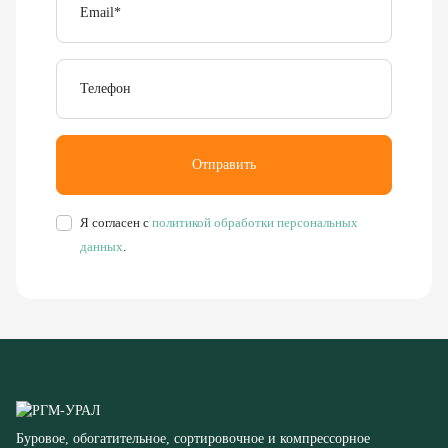
Email
*
Телефон
Отправить
Я согласен с
политикой обработки персональных
данных
.
Буровое, обогатительное, сортировочное и компрессорное
оборудование
8 (351) 355-77-44
Заказать звонок
456304, Челябинская область,
г. Миасс, ул. Калинина, д. 13