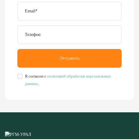
Email
*
Телефон
Отправить
Я согласен с
политикой обработки персональных
данных
.
Буровое, обогатительное, сортировочное и компрессорное
оборудование
8 (351) 355-77-44
Заказать звонок
456304, Челябинская область,
г. Миасс, ул. Калинина, д. 13