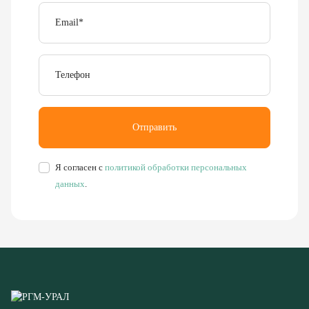
Email
*
Телефон
Отправить
Я согласен с
политикой обработки персональных
данных
.
Буровое, обогатительное, сортировочное и компрессорное
оборудование
8 (351) 355-77-44
Заказать звонок
456304, Челябинская область,
г. Миасс, ул. Калинина, д. 13