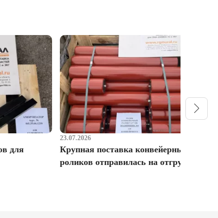
23.07.2026
1
ов для
Крупная поставка конвейерных
Р
роликов отправилась на отгрузку