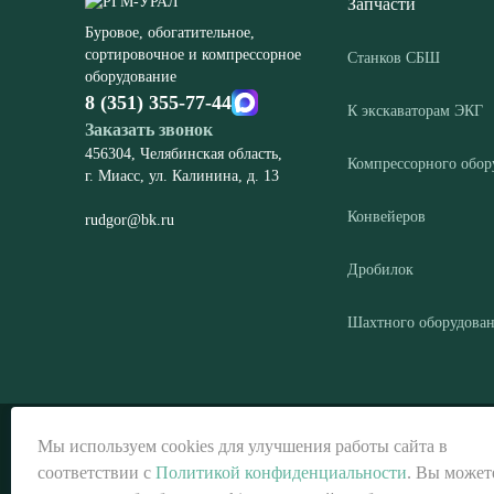
Запчасти
Буровое, обогатительное,
сортировочное и компрессорное
Станков СБШ
оборудование
8 (351) 355-77-44
К экскаваторам ЭКГ
Заказать звонок
456304, Челябинская область,
Компрессорного обор
г. Миасс, ул. Калинина, д. 13
Конвейеров
rudgor@bk.ru
Дробилок
Шахтного оборудова
© ООО «РГМ-УРАЛ», 2026
Мы используем cookies для улучшения работы сайта в
соответствии с
Политикой конфиденциальности
. Вы может