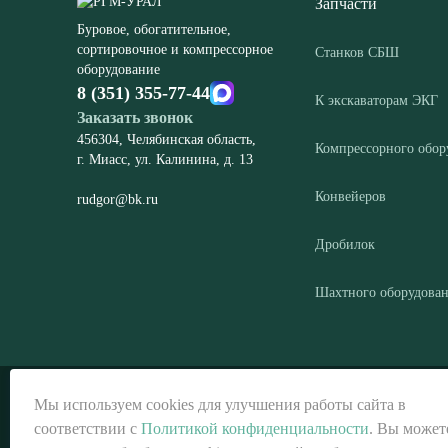
Запчасти
Буровое, обогатительное,
сортировочное и компрессорное
Станков СБШ
оборудование
8 (351) 355-77-44
К экскаваторам ЭКГ
Заказать звонок
456304, Челябинская область,
Компрессорного обор
г. Миасс, ул. Калинина, д. 13
Конвейеров
rudgor@bk.ru
Дробилок
Шахтного оборудова
© ООО «РГМ-УРАЛ», 2026
Мы используем cookies для улучшения работы сайта в
соответствии с
Политикой конфиденциальности
. Вы может