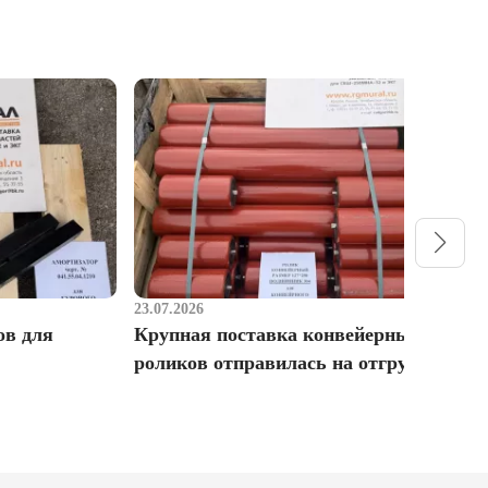
23.07.2026
1
ов для
Крупная поставка конвейерных
Р
роликов отправилась на отгрузку