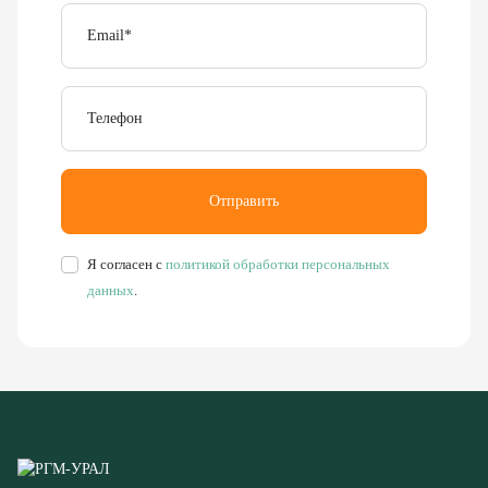
Email
*
Телефон
Отправить
Я согласен с
политикой обработки персональных
данных
.
Буровое, обогатительное, сортировочное и компрессорное
оборудование
8 (351) 355-77-44
Заказать звонок
456304, Челябинская область,
г. Миасс, ул. Калинина, д. 13