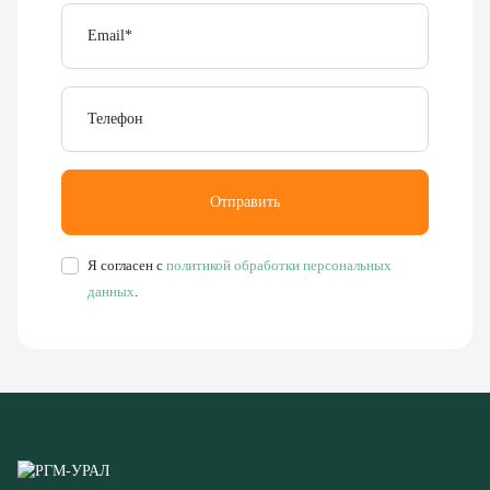
Email
*
Телефон
Отправить
Я согласен с
политикой обработки персональных
данных
.
Буровое, обогатительное, сортировочное и компрессорное
оборудование
8 (351) 355-77-44
Заказать звонок
456304, Челябинская область,
г. Миасс, ул. Калинина, д. 13