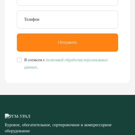
Отправить
Я согласен с
политикой обработки персональных
данных
.
Буровое, обогатительное, сортировочное и компрессорное
оборудование
8 (351) 355-77-44
Заказать звонок
456304, Челябинская область,
г. Миасс, ул. Калинина, д. 13
rudgor@bk.ru