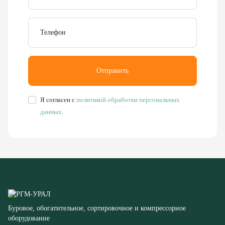
Отправить
Я согласен с
политикой обработки персональных
данных
.
Буровое, обогатительное, сортировочное и компрессорное
оборудование
8 (351) 355-77-44
Заказать звонок
456304, Челябинская область,
г. Миасс, ул. Калинина, д. 13
rudgor@bk.ru