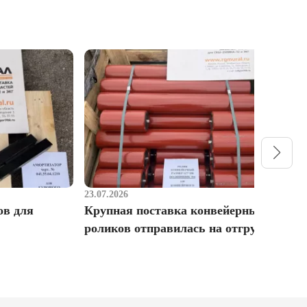
23.07.2026
1
ов для
Крупная поставка конвейерных
Р
роликов отправилась на отгрузку