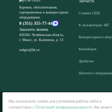
Запчасти
Буровое, обогатительное,
сортировочное и компрессорное
Станков СБШ
оборудование
8 (351) 355-77-44
К экскаваторам ЭКГ
Заказать звонок
456304, Челябинская область,
Компрессорного обор
г. Миасс, ул. Калинина, д. 13
Конвейеров
rudgor@bk.ru
Дробилок
Шахтного оборудова
© ООО «РГМ-УРАЛ», 2026
Мы используем cookies для улучшения работы сайта в
соответствии с
Политикой конфиденциальности
. Вы может