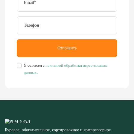
Телефон
Отправить
Я согласен с
политикой обработки персональных
данных
.
Буровое, обогатительное, сортировочное и компрессорное
оборудование
8 (351) 355-77-44
Заказать звонок
456304, Челябинская область,
г. Миасс, ул. Калинина, д. 13