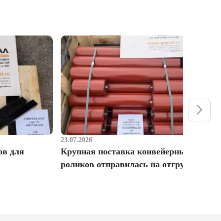
23.07.2026
1
ов для
Крупная поставка конвейерных
Р
роликов отправилась на отгрузку