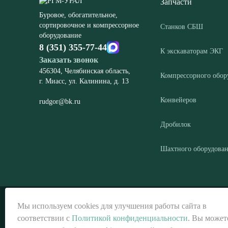
Запчасти
Буровое, обогатительное,
сортировочное и компрессорное
Станков СБШ
оборудование
8 (351) 355-77-44
К экскаваторам ЭКГ
Заказать звонок
456304, Челябинская область,
Компрессорного обор
г. Миасс, ул. Калинина, д. 13
Конвейеров
rudgor@bk.ru
Дробилок
Шахтного оборудова
© ООО «РГМ-УРАЛ», 2026
Мы используем cookies для улучшения работы сайта в
соответствии с
Политикой конфиденциальности
. Вы может