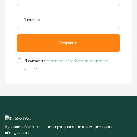
Отправить
Я согласен с
политикой обработки персональных
данных
.
Буровое, обогатительное, сортировочное и компрессорное
оборудование
8 (351) 355-77-44
Заказать звонок
456304, Челябинская область,
г. Миасс, ул. Калинина, д. 13
rudgor@bk.ru