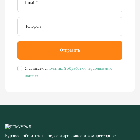
Телефон
Отправить
Я согласен с
политикой обработки персональных
данных
.
Буровое, обогатительное, сортировочное и компрессорное
оборудование
8 (351) 355-77-44
Заказать звонок
456304, Челябинская область,
г. Миасс, ул. Калинина, д. 13