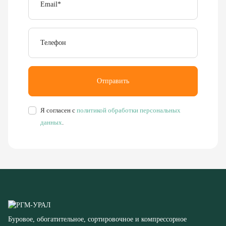
Телефон
Отправить
Я согласен с
политикой обработки персональных
данных
.
Буровое, обогатительное, сортировочное и компрессорное
оборудование
8 (351) 355-77-44
Заказать звонок
456304, Челябинская область,
г. Миасс, ул. Калинина, д. 13