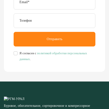
Телефон
Отправить
Я согласен с
политикой обработки персональных
данных
.
Буровое, обогатительное, сортировочное и компрессорное
оборудование
8 (351) 355-77-44
Заказать звонок
456304, Челябинская область,
г. Миасс, ул. Калинина, д. 13