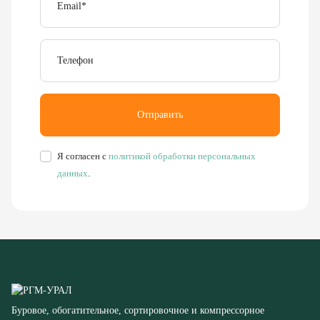
Телефон
Отправить
Я согласен с
политикой обработки персональных
данных
.
Буровое, обогатительное, сортировочное и компрессорное
оборудование
8 (351) 355-77-44
Заказать звонок
456304, Челябинская область,
г. Миасс, ул. Калинина, д. 13