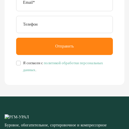
Телефон
Отправить
Я согласен с
политикой обработки персональных
данных
.
Буровое, обогатительное, сортировочное и компрессорное
оборудование
8 (351) 355-77-44
Заказать звонок
456304, Челябинская область,
г. Миасс, ул. Калинина, д. 13