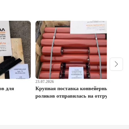
23.07.2026
1
ов для
Крупная поставка конвейерных
Р
роликов отправилась на отгрузку