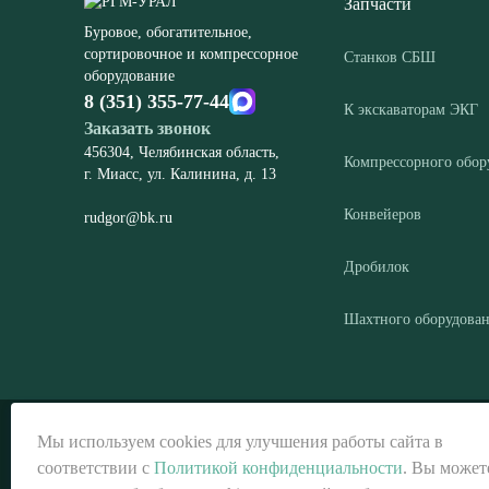
Запчасти
Буровое, обогатительное,
сортировочное и компрессорное
Станков СБШ
оборудование
8 (351) 355-77-44
К экскаваторам ЭКГ
Заказать звонок
456304, Челябинская область,
Компрессорного обор
г. Миасс, ул. Калинина, д. 13
Конвейеров
rudgor@bk.ru
Дробилок
Шахтного оборудова
© ООО «РГМ-УРАЛ», 2026
Мы используем cookies для улучшения работы сайта в
соответствии с
Политикой конфиденциальности
. Вы может