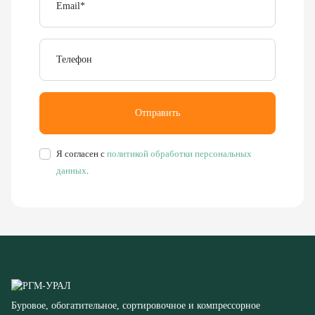
Телефон
Отправить
Я согласен с
политикой обработки персональных
данных
.
Буровое, обогатительное, сортировочное и компрессорное
оборудование
8 (351) 355-77-44
Заказать звонок
456304, Челябинская область,
г. Миасс, ул. Калинина, д. 13