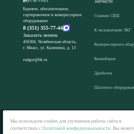
Запчасти
Буровое, обогатительное,
сортировочное и компрессорное
Станков СБШ
оборудование
8 (351) 355-77-44
К экскаваторам ЭКГ
Заказать звонок
456304, Челябинская область,
Компрессорного обор
г. Миасс, ул. Калинина, д. 13
Конвейеров
rudgor@bk.ru
Дробилок
Шахтного оборудова
© ООО «РГМ-УРАЛ», 2026
Мы используем cookies для улучшения работы сайта в
соответствии с
Политикой конфиденциальности
. Вы может