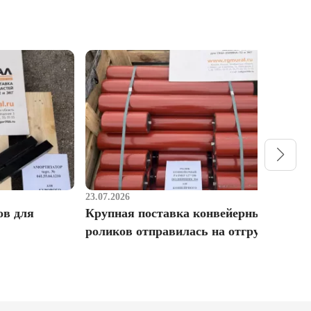
23.07.2026
1
ов для
Крупная поставка конвейерных
Р
роликов отправилась на отгрузку