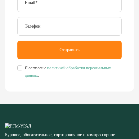
Телефон
Отправить
Я согласен с
политикой обработки персональных
данных
.
Буровое, обогатительное, сортировочное и компрессорное
оборудование
8 (351) 355-77-44
Заказать звонок
456304, Челябинская область,
г. Миасс, ул. Калинина, д. 13