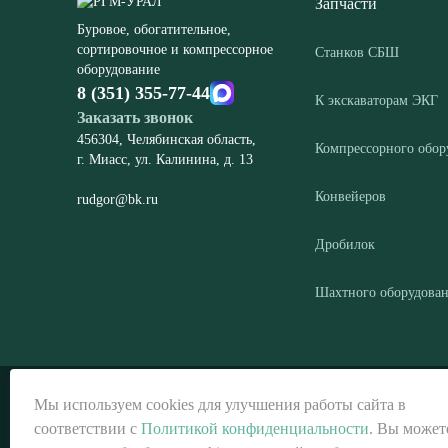
Запчасти
Буровое, обогатительное,
сортировочное и компрессорное
Станков СБШ
оборудование
8 (351) 355-77-44
К экскаваторам ЭКГ
Заказать звонок
456304, Челябинская область,
Компрессорного обор
г. Миасс, ул. Калинина, д. 13
Конвейеров
rudgor@bk.ru
Дробилок
Шахтного оборудова
© ООО «РГМ-УРАЛ», 2026
Мы используем cookies для улучшения работы сайта в
соответствии с
Политикой конфиденциальности
. Вы может