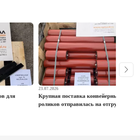
23.07.2026
1
ов для
Крупная поставка конвейерных
Р
роликов отправилась на отгрузку