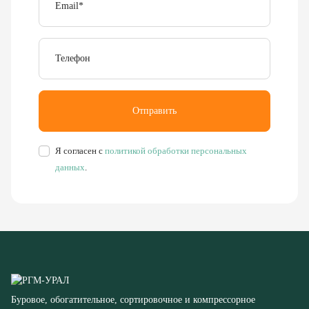
Телефон
Отправить
Я согласен с
политикой обработки персональных
данных
.
Буровое, обогатительное, сортировочное и компрессорное
оборудование
8 (351) 355-77-44
Заказать звонок
456304, Челябинская область,
г. Миасс, ул. Калинина, д. 13