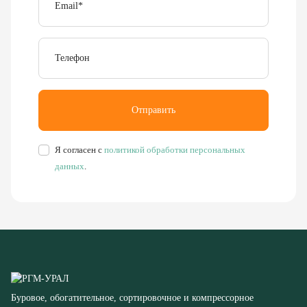
Телефон
Отправить
Я согласен с
политикой обработки персональных
данных
.
Буровое, обогатительное, сортировочное и компрессорное
оборудование
8 (351) 355-77-44
Заказать звонок
456304, Челябинская область,
г. Миасс, ул. Калинина, д. 13