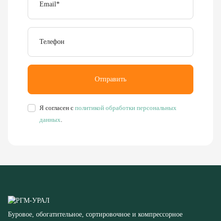
Телефон
Отправить
Я согласен с
политикой обработки персональных
данных
.
Буровое, обогатительное, сортировочное и компрессорное
оборудование
8 (351) 355-77-44
Заказать звонок
456304, Челябинская область,
г. Миасс, ул. Калинина, д. 13