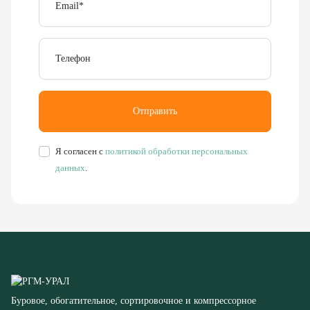
Телефон
Отправить
Я согласен с
политикой обработки персональных
данных
.
Буровое, обогатительное, сортировочное и компрессорное
оборудование
8 (351) 355-77-44
Заказать звонок
456304, Челябинская область,
г. Миасс, ул. Калинина, д. 13