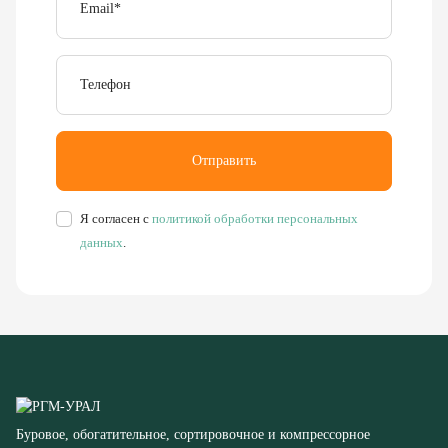
Телефон
Отправить
Я согласен с
политикой обработки персональных
данных
.
Буровое, обогатительное, сортировочное и компрессорное
оборудование
8 (351) 355-77-44
Заказать звонок
456304, Челябинская область,
г. Миасс, ул. Калинина, д. 13