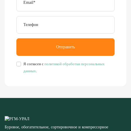
Телефон
Отправить
Я согласен с
политикой обработки персональных
данных
.
Буровое, обогатительное, сортировочное и компрессорное
оборудование
8 (351) 355-77-44
Заказать звонок
456304, Челябинская область,
г. Миасс, ул. Калинина, д. 13