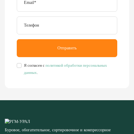
Телефон
Отправить
Я согласен с
политикой обработки персональных
данных
.
Буровое, обогатительное, сортировочное и компрессорное
оборудование
8 (351) 355-77-44
Заказать звонок
456304, Челябинская область,
г. Миасс, ул. Калинина, д. 13