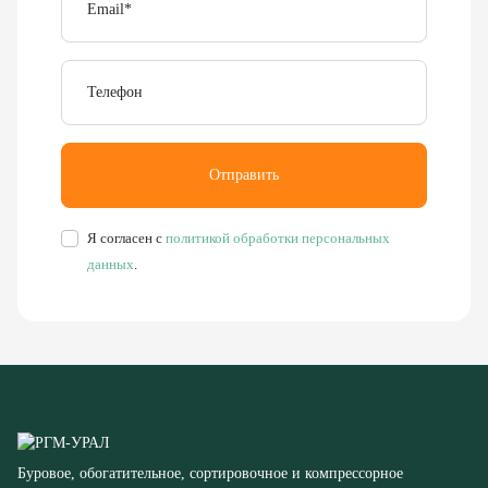
Телефон
Отправить
Я согласен с
политикой обработки персональных
данных
.
Буровое, обогатительное, сортировочное и компрессорное
оборудование
8 (351) 355-77-44
Заказать звонок
456304, Челябинская область,
г. Миасс, ул. Калинина, д. 13