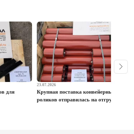
23.07.2026
1
ов для
Крупная поставка конвейерных
Р
роликов отправилась на отгрузку