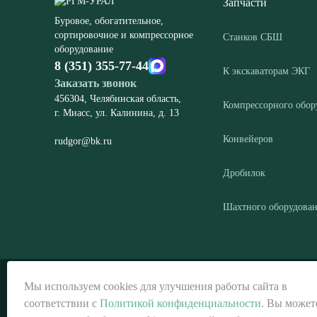
Запчасти
Буровое, обогатительное,
сортировочное и компрессорное
Станков СБШ
оборудование
8 (351) 355-77-44
К экскаваторам ЭКГ
Заказать звонок
456304, Челябинская область,
Компрессорного обор
г. Миасс, ул. Калинина, д. 13
Конвейеров
rudgor@bk.ru
Дробилок
Шахтного оборудова
© ООО «РГМ-УРАЛ», 2026
Мы используем cookies для улучшения работы сайта в
соответствии с
Политикой конфиденциальности
. Вы может