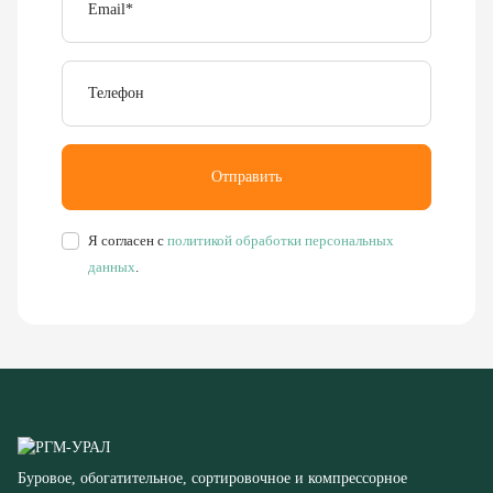
Телефон
Отправить
Я согласен с
политикой обработки персональных
данных
.
Буровое, обогатительное, сортировочное и компрессорное
оборудование
8 (351) 355-77-44
Заказать звонок
456304, Челябинская область,
г. Миасс, ул. Калинина, д. 13