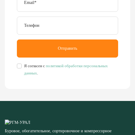
Телефон
Отправить
Я согласен с
политикой обработки персональных
данных
.
Буровое, обогатительное, сортировочное и компрессорное
оборудование
8 (351) 355-77-44
Заказать звонок
456304, Челябинская область,
г. Миасс, ул. Калинина, д. 13