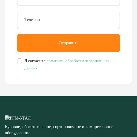
Отправить
Я согласен с
политикой обработки персональных
данных
.
Буровое, обогатительное, сортировочное и компрессорное
оборудование
8 (351) 355-77-44
Заказать звонок
456304, Челябинская область,
г. Миасс, ул. Калинина, д. 13
rudgor@bk.ru