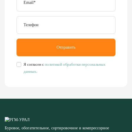
Телефон
Отправить
Я согласен с
политикой обработки персональных
данных
.
Буровое, обогатительное, сортировочное и компрессорное
оборудование
8 (351) 355-77-44
Заказать звонок
456304, Челябинская область,
г. Миасс, ул. Калинина, д. 13