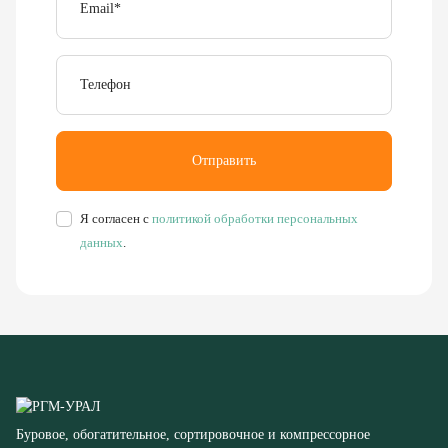
Телефон
Отправить
Я согласен с
политикой обработки персональных
данных
.
Буровое, обогатительное, сортировочное и компрессорное
оборудование
8 (351) 355-77-44
Заказать звонок
456304, Челябинская область,
г. Миасс, ул. Калинина, д. 13